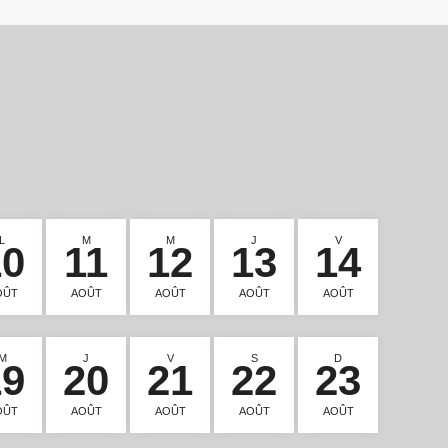
L
M
M
J
V
10
11
12
13
14
OÛT
AOÛT
AOÛT
AOÛT
AOÛT
M
J
V
S
D
19
20
21
22
23
OÛT
AOÛT
AOÛT
AOÛT
AOÛT