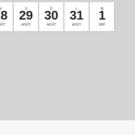
V
S
D
L
M
28
29
30
31
1
OÛT
AOÛT
AOÛT
AOÛT
SEP