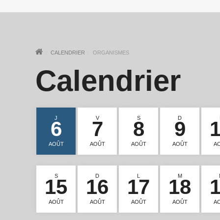
CALENDRIER
ORGANISMES
Calendrier
J
V
S
D
6
7
8
9
AOÛT
AOÛT
AOÛT
AOÛT
A
S
D
L
M
15
16
17
18
AOÛT
AOÛT
AOÛT
AOÛT
A